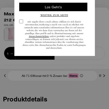
1
/
4
Maxikleid Mit Print
212 €
inkl. MwSt.
425 €
COLOR: Pink Multi
Add to Bag
Buy Now
ADDING TO BAG
Ab 71 €/Monat mit 0 % Zinsen bei
Produktdetails