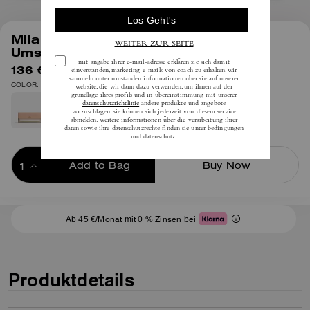
1
/
4
Mila Längliches Portemonnaie Mit
Umschlag In Blockfarben
136 €
inkl. MwSt.
195 €
COLOR: B4/Asche Multi
Add to Bag
Buy Now
ADDING TO BAG
Ab 45 €/Monat mit 0 % Zinsen bei
Produktdetails