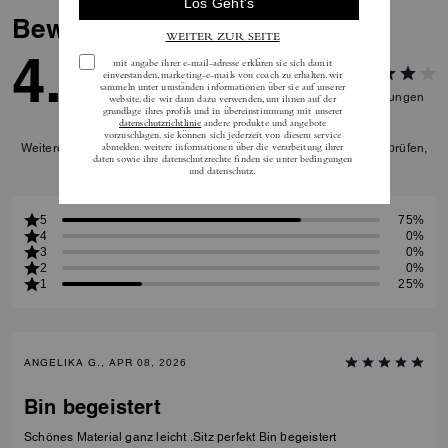
Bewertungen
4.0
4
Bewertungen
Weitere Informationen darüber, wie wir unsere Bewertungen überprüfen,
finden Sie
hier
.
5
75%
4
0%
3
0%
2
0%
1
25%
ANGELIKA G., APR 08, 2026
Bin begeistert
Schönes Material ganz leicht .Sitz perfekt Bin begeistert