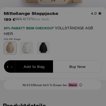
1
/
4
Mittellange Steppjacke
4.0
189 €
(72%)
inkl. MwSt.
695 €
VOLLSTÄNDIGE AGB
20% RABATT BEIM CHECKOUT
HIER
COLOR: Beige
Add to Bag
Buy Now
ADDING TO BAG
Ab 63 €/Monat mit 0 % Zinsen bei
Produktdetails