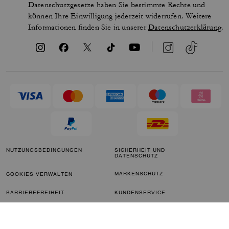
Datenschutzgesetze haben Sie bestimmte Rechte und
können Ihre Einwilligung jederzeit widerrufen. Weitere
Informationen finden Sie in unserer
Datenschutzerklärung
.
NUTZUNGSBEDINGUNGEN
SICHERHEIT UND
DATENSCHUTZ
MARKENSCHUTZ
COOKIES VERWALTEN
BARRIEREFREIHEIT
KUNDENSERVICE
IMPRESSUM
PARAGRAPH 172
STELLUNGNAHME