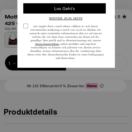
1
/
8
Mott Messenger Bag 38
4.5
425 €
inkl. MwSt.
COLOR: Ahorn
Add to Bag
Buy Now
ADDING TO BAG
Ab 142 €/Monat mit 0 % Zinsen bei
Produktdetails