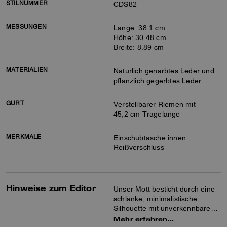
STILNUMMER
CDS82
MESSUNGEN
Länge: 38.1 cm
Höhe: 30.48 cm
Breite: 8.89 cm
MATERIALIEN
Natürlich genarbtes Leder und
pflanzlich gegerbtes Leder
GURT
Verstellbarer Riemen mit
45,2 cm Tragelänge
MERKMALE
Einschubtasche innen
Reißverschluss
Hinweise zum Editor
Unser Mott besticht durch eine
schlanke, minimalistische
Silhouette mit unverkennbarem
New Yorker Flair. Die lässige
Mehr erfahren…