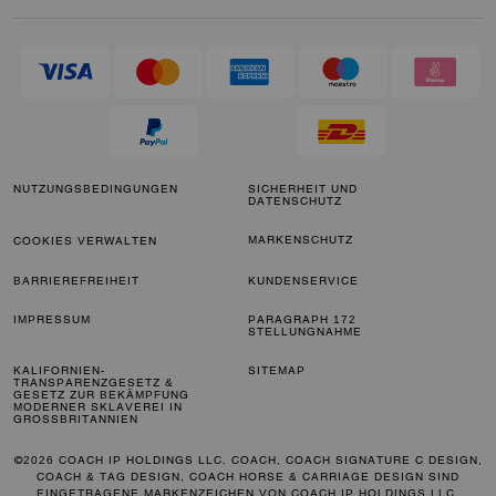
NUTZUNGSBEDINGUNGEN
SICHERHEIT UND
DATENSCHUTZ
MARKENSCHUTZ
COOKIES VERWALTEN
BARRIEREFREIHEIT
KUNDENSERVICE
IMPRESSUM
PARAGRAPH 172
STELLUNGNAHME
KALIFORNIEN-
SITEMAP
TRANSPARENZGESETZ &
GESETZ ZUR BEKÄMPFUNG
MODERNER SKLAVEREI IN
GROSSBRITANNIEN
©2026 COACH IP HOLDINGS LLC. COACH, COACH SIGNATURE C DESIGN,
COACH & TAG DESIGN, COACH HORSE & CARRIAGE DESIGN SIND
EINGETRAGENE MARKENZEICHEN VON COACH IP HOLDINGS LLC.