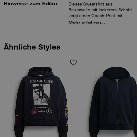
Hinweise zum Editor
Dieses Sweatshirt aus
Baumwolle mit lockerem Schnitt
zeigt einen Coach-Print mit
unserem ikonischen Horse and
Mehr erfahren…
Carriage-Motiv. Das garment-
wash-Verfahren sorgt für ein
weiches, getragenes
Tragegefühl, während die
Ähnliche Styles
Kapuze mit einer
Kängurutasche und gerippten
Abschlüssen vollendet wird.