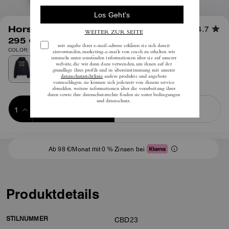
1
/
6
Horse and Carriage Hoodie
4.7
295 €
inkl. MwSt.
COLOR: Dunkelblau
Add to Bag
Buy Now
ADDING TO BAG
Ab 98 €/Monat mit 0 % Zinsen bei
Produktdetails
STILNUMMER
CBD23