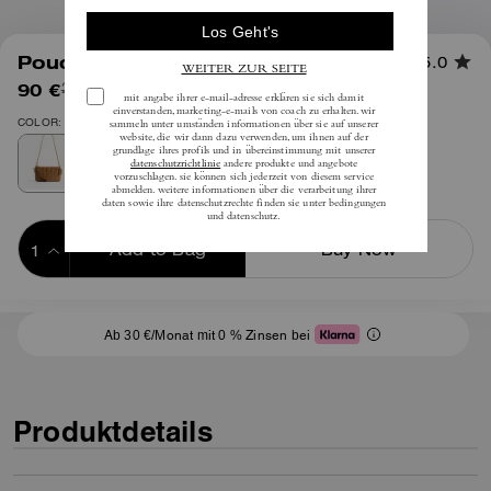
1
/
6
Pouch mit Kissensteppung
5.0
90 €
(60%)
inkl. MwSt.
225 €
COLOR: Messing/Honigbraun
Add to Bag
Buy Now
ADDING TO BAG
Ab 30 €/Monat mit 0 % Zinsen bei
Produktdetails