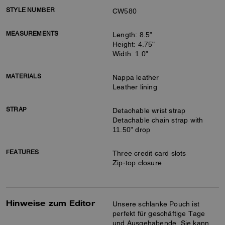
STYLE NUMBER
CW580
MEASUREMENTS
Length: 8.5"
Height: 4.75"
Width: 1.0"
MATERIALS
Nappa leather
Leather lining
STRAP
Detachable wrist strap
Detachable chain strap with
11.50" drop
FEATURES
Three credit card slots
Zip-top closure
Hinweise zum Editor
Unsere schlanke Pouch ist
perfekt für geschäftige Tage
und Ausgehabende. Sie kann