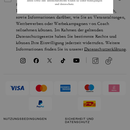
für den Erhalt von E-Mails über die neuesten
Kollektionen, Angebote und Neuigkeiten von Coach,
sowie Informationen darüber, wie Sie an Veranstaltungen,
Wettbewerben oder Werbekampagnen von Coach
teilnehmen können. Im Rahmen der geltenden
Datenschutzgesetze haben Sie bestimmte Rechte und
können Ihre Einwilligung jederzeit widerrufen. Weitere
Informationen finden Sie in unserer
Datenschutzerklärung
.
NUTZUNGSBEDINGUNGEN
SICHERHEIT UND
DATENSCHUTZ