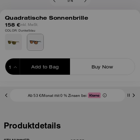
1
/
4
Quadratische Sonnenbrille
158 €
inkl. MwSt.
COLOR: Dunkelblau
Add to Bag
Buy Now
ADDING TO BAG
Ab 53 €/Monat mit 0 % Zinsen bei
Produktdetails