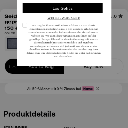
1
/
2
Seidiges Quadrat-Tuch mit
5.0
geprägtem Signature-Print
150 €
inkl. MwSt.
COLOR: Ahorn
Add to Bag
Buy Now
ADDING TO BAG
Ab 50 €/Monat mit 0 % Zinsen bei
Produktdetails
STILNUMMER