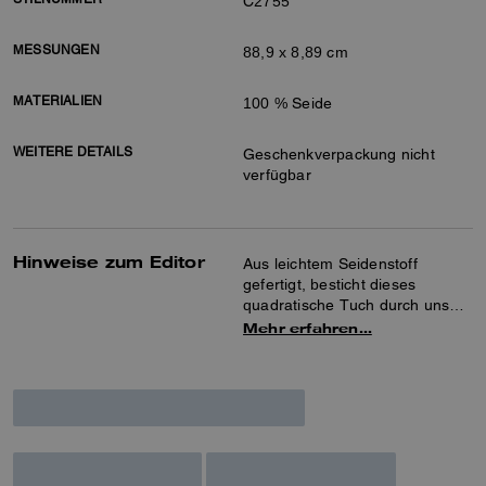
C2755
MESSUNGEN
88,9 x 8,89 cm
MATERIALIEN
100 % Seide
WEITERE DETAILS
Geschenkverpackung nicht
verfügbar
Hinweise zum Editor
Aus leichtem Seidenstoff
gefertigt, besticht dieses
quadratische Tuch durch unser
strukturiertes Signature-Muster
Mehr erfahren…
und einen unifarbenen Rand.
Tragen Sie es locker um den
Hals, um jedem Outfit eine
markante Note zu verleihen.