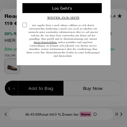
1
/
5
Reagan Loafer
4.4
119 €
(59%)
inkl. MwSt.
295 €
VOLLSTÄNDIGE AGB
20% RABATT BEIM CHECKOUT
HIER
Bitte prüfen Sie vor Ihrer Bestellung unseren Größenleitfaden
COLOR: Dunkler Stein
Add to Bag
Buy Now
ADDING TO BAG
Ab 40 €/Monat mit 0 % Zinsen bei