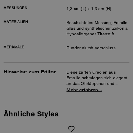
MESSUNGEN
1,3 cm (L) x 1,3 cm (H)
MATERIALIEN
Beschichtetes Messing, Emaille,
Glas und synthetischer Zirkonia
Hypoallergener Titanstift
MERKMALE
Runder clutch-verschluss
Hinweise zum Editor
Diese zarten Creolen aus
Emaille schmiegen sich elegant
an das Ohrläppchen und
verleihen einen minimalistischen
Mehr erfahren…
Look. Perfekt für jeden Tag,
tragen sie unser Signature-Logo
für den ikonischen Coach-Stil.
Ähnliche Styles