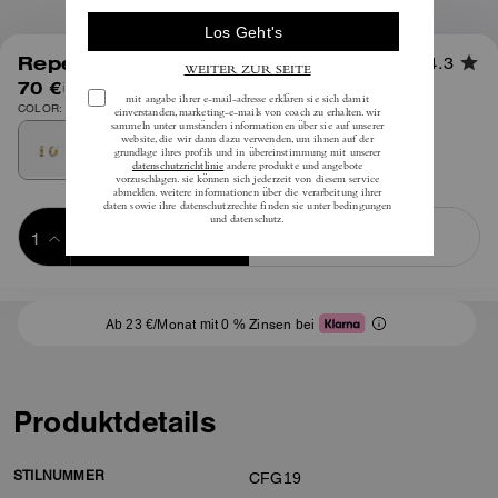
1
/
2
Repeated C Huggie-Ohrringe
4.3
70 €
inkl. MwSt.
COLOR: Gold/Kreide
Add to Bag
Buy Now
ADDING TO BAG
Ab 23 €/Monat mit 0 % Zinsen bei
Produktdetails
STILNUMMER
CFG19