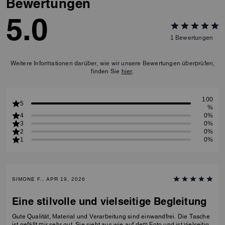
Bewertungen
5.0
1
Bewertungen
Weitere Informationen darüber, wie wir unsere Bewertungen überprüfen,
finden Sie
hier
.
100
5
%
4
0%
3
0%
2
0%
1
0%
SIMONE F., APR 19, 2026
Eine stilvolle und vielseitige Begleitung
Gute Qualität, Material und Verarbeitung sind einwandfrei. Die Tasche
ist gefällt mir sehr gut. Sie sieht aus wie auf dem Foto und ist vielseitig