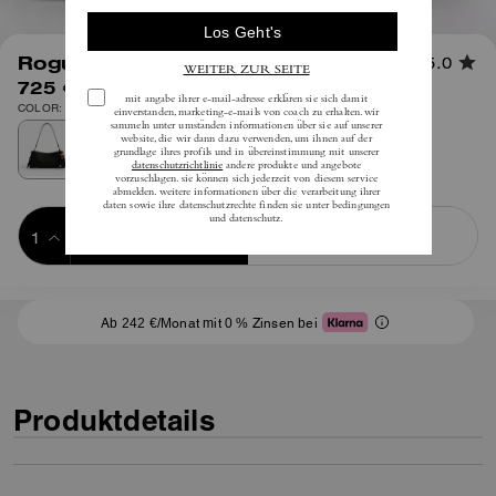
1
/
7
Rogue Tasche 34
5.0
725 €
inkl. MwSt.
COLOR: Messing/Schwarz
Add to Bag
Buy Now
ADDING TO BAG
Ab 242 €/Monat mit 0 % Zinsen bei
Produktdetails