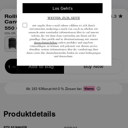
1
/
6
Rollkoffer Aus Charakteristischem
4.3
Canvas
550 €
inkl. MwSt.
COLOR: Anthrazit
Add to Bag
Buy Now
ADDING TO BAG
Ab 183 €/Monat mit 0 % Zinsen bei
Produktdetails
STILNUMMER