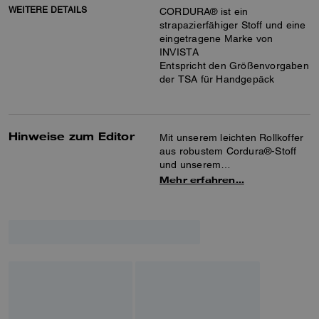
WEITERE DETAILS
CORDURA® ist ein
strapazierfähiger Stoff und eine
eingetragene Marke von
INVISTA
Entspricht den Größenvorgaben
der TSA für Handgepäck
Hinweise zum Editor
Mit unserem leichten Rollkoffer
aus robustem Cordura®-Stoff
und unserem
charakteristischem Canvas
Mehr erfahren…
kannst du direkt an Bord gehen.
Bewegen Sie sich mit den um
360° drehbaren Rollen, dem
ausziehbaren Teleskopgriff und
den beiden Tragegriffen zum
einfachen Anheben mühelos
durch den Flughafen und die
Gänge. Eine Außentasche
ermöglicht den schnellen Zugriff
auf Reise-Essentials. Das