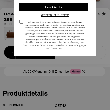
1
/
11
Rowan Große Satchel-Tasche
4.5
289 €
inkl. MwSt.
COLOR: Gold/Warmes Braun
Add to Bag
Buy Now
ADDING TO BAG
Ab 96 €/Monat mit 0 % Zinsen bei
Produktdetails
STILNUMMER
CET42