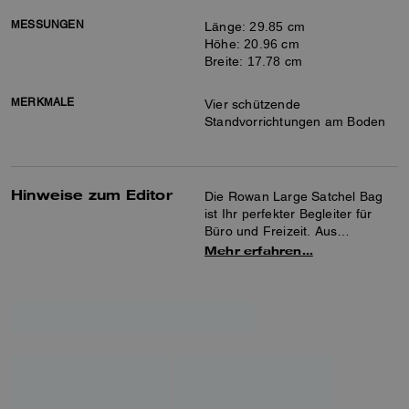
MESSUNGEN
Länge: 29.85 cm
Höhe: 20.96 cm
Breite: 17.78 cm
MERKMALE
Vier schützende
Standvorrichtungen am Boden
Hinweise zum Editor
Die Rowan Large Satchel Bag
ist Ihr perfekter Begleiter für
Büro und Freizeit. Aus
Veloursleder und glattem Leder
Mehr erfahren…
gefertigt, besticht diese
strukturierte Satchel Bag mit
einem Innenfach, das mit
Druckknopf- und
Reißverschlusstaschen
ausgestattet ist, sowie einer
praktischen
Reißverschlusstasche außen.
Der abnehmbare