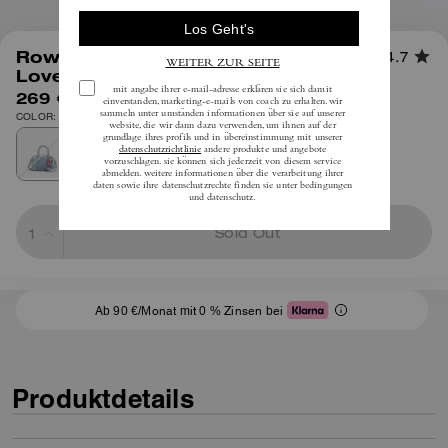
1
/
10
Rowan Mini-Umhängetasche Aus
4.7
Loved-Denim Mit Anhängern
269 €
inkl. MwSt.
COLOR: Gold/Helles Indigoblau
Sold Out
Ab 90 €/Monat mit 0 % Zinsen bei
Produktdetails