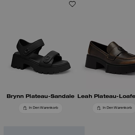
gepolsterte Fußbett, die
strapazierfähige
Gummilaufsohle und unsere
Sculpted-C-Metalldetails runden
den Style ab.
Brynn Plateau-Sandale
In Den Warenkorb
In Den Warenkorb