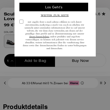
1
/
6
Sculpted C Plateau-Clog Aus
4.6
Loved Leather
99 €
(49%)
inkl. MwSt.
195 €
COLOR: Schwarz
Add to Bag
Buy Now
ADDING TO BAG
Ab 33 €/Monat mit 0 % Zinsen bei
Produktdetails