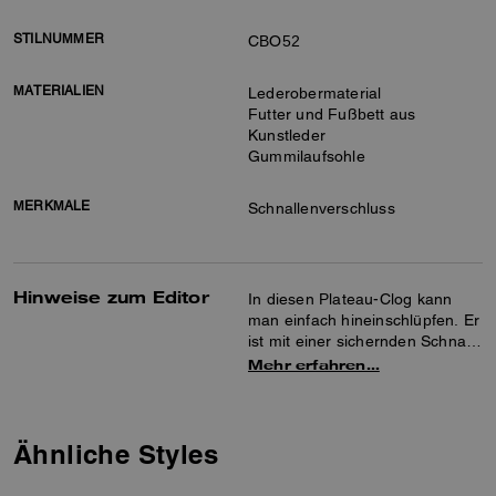
STILNUMMER
CBO52
MATERIALIEN
Lederobermaterial
Futter und Fußbett aus
Kunstleder
Gummilaufsohle
MERKMALE
Schnallenverschluss
Hinweise zum Editor
In diesen Plateau-Clog kann
man einfach hineinschlüpfen. Er
ist mit einer sichernden Schnalle
am Fersenriemen versehen und
Mehr erfahren…
aus unserem geschmeidigen
Leder gefertigt, das mit einer
speziellen Rubbeltechnik
bearbeitet wurde, um die
Ähnliche Styles
Grundfarbe für einen Used-Look
hervorzuheben. Das bequeme,