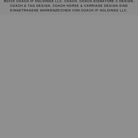
©2026 COACH IP HOLDINGS LLC. COACH, COACH SIGNATURE C DESIGN,
COACH & TAG DESIGN, COACH HORSE & CARRIAGE DESIGN SIND
EINGETRAGENE MARKENZEICHEN VON COACH IP HOLDINGS LLC.