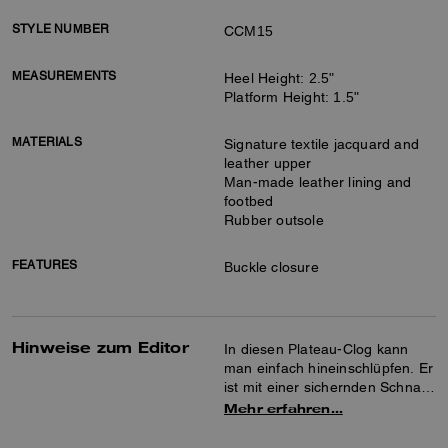
STYLE NUMBER
CCM15
MEASUREMENTS
Heel Height: 2.5"
Platform Height: 1.5"
MATERIALS
Signature textile jacquard and
leather upper
Man-made leather lining and
footbed
Rubber outsole
FEATURES
Buckle closure
Hinweise zum Editor
In diesen Plateau-Clog kann
man einfach hineinschlüpfen. Er
ist mit einer sichernden Schnalle
am Fersenriemen versehen und
Mehr erfahren…
aus unserem Signature-
Jacquardstoff mit Details aus