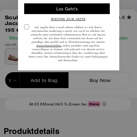
1
/
5
Sculpted C Clog Aus Signature-
4.6
Jacquardstoff Mit Plateausohle
195 €
inkl. MwSt.
Bitte prüfen Sie vor Ihrer Bestellung unseren Größenleitfaden
COLOR: Kakao/Polierter Bernstein
Add to Bag
Buy Now
ADDING TO BAG
Ab 65 €/Monat mit 0 % Zinsen bei
Produktdetails