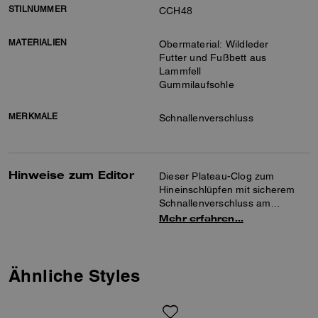
STILNUMMER
CCH48
MATERIALIEN
Obermaterial: Wildleder
Futter und Fußbett aus
Lammfell
Gummilaufsohle
MERKMALE
Schnallenverschluss
Hinweise zum Editor
Dieser Plateau-Clog zum
Hineinschlüpfen mit sicherem
Schnallenverschluss am
Slingback-Riemen ist aus
Mehr erfahren…
superweichem Wildleder und
flauschigem Lammfell gefertigt.
Das bequeme, gepolsterte
Fußbett, die strapazierfähige
Ähnliche Styles
Gummilaufsohle und unsere
Sculpted-C-Metalldetails runden
den Style ab.