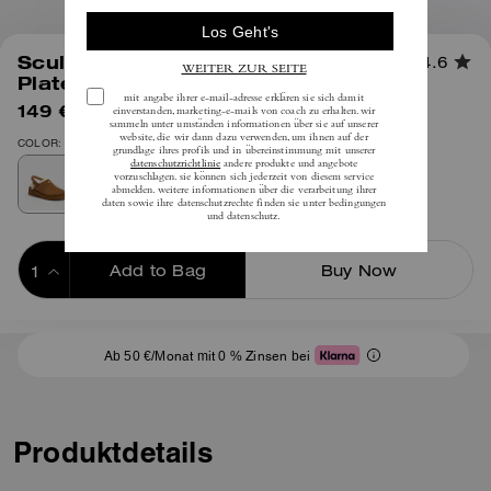
1
/
6
Sculpted C Cloggs Mit
4.6
Plateausohle
149 €
(40%)
inkl. MwSt.
250 €
COLOR: Kokosnuss/Natur
Add to Bag
Buy Now
ADDING TO BAG
Ab 50 €/Monat mit 0 % Zinsen bei
Produktdetails