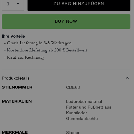
ZU BAG HINZUFÜGEN
BUY NOW
Ihre Vorteile
- Gratis Lieferung
in 3-5 Werktagen
- Kostenlose Lieferung ab 200 € Bestellwert
- Kauf auf Rechnung
Produktdetails
STILNUMMER
CDE68
MATERIALIEN
Lederobermaterial
Futter und Fußbett aus
Kunstleder
Gummilaufsohle
MERKMALE
Slipper