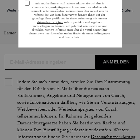
Weitere Informationen darüber, wie wir unsere Bewertungen überprüfen,
finden Sie
hier
.
Damen
/
Accessoires und Schmuck
/
Schmuck
/
Ohrringe
ANMELDEN
Indem Sie sich anmelden, erteilen Sie Ihre Zustimmung
für den Erhalt von E-Mails über die neuesten
Kollektionen, Angebote und Neuigkeiten von Coach,
sowie Informationen darüber, wie Sie an Veranstaltungen,
Wettbewerben oder Werbekampagnen von Coach
teilnehmen können. Im Rahmen der geltenden
Datenschutzgesetze haben Sie bestimmte Rechte und
können Ihre Einwilligung jederzeit widerrufen. Weitere
Informationen finden Sie in unserer
Datenschutzerklärung
.