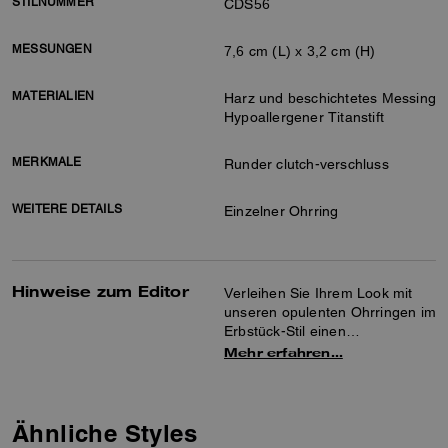
STILNUMMER
CDS56
MESSUNGEN
7,6 cm (L) x 3,2 cm (H)
MATERIALIEN
Harz und beschichtetes Messing
Hypoallergener Titanstift
MERKMALE
Runder clutch-verschluss
WEITERE DETAILS
Einzelner Ohrring
Hinweise zum Editor
Verleihen Sie Ihrem Look mit
unseren opulenten Ohrringen im
Erbstück-Stil einen
umwerfenden himmlischen
Mehr erfahren…
Touch. Das Statement-Design
ist mit einem hypoallergenen
Titanstift und einem runden
Steckverschluss ausgestattet.
Ähnliche Styles