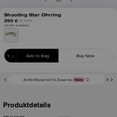
1
/
3
Shooting Star Ohrring
295 €
inkl. MwSt.
COLOR: Gold/Silber
Add to Bag
Buy Now
ADDING TO BAG
Ab 98 €/Monat mit 0 % Zinsen bei
Produktdetails