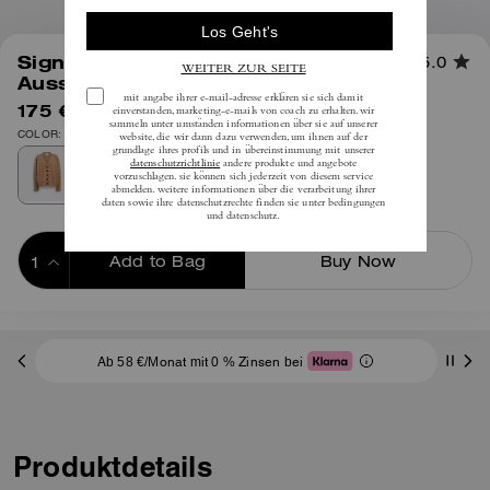
1
/
4
Signature Cardigan Mit V-
5.0
Ausschnitt Im Relaxed Fit
175 €
inkl. MwSt.
395 €
COLOR: Lohbraun Signature
Add to Bag
Buy Now
ADDING TO BAG
Ab 58 €/Monat mit 0 % Zinsen bei
Produktdetails