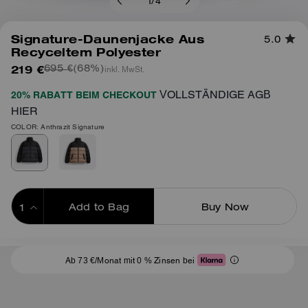
1
/
4
Signature-Daunenjacke Aus
5.0
Recyceltem Polyester
219 €
(68%)
inkl. MwSt.
695 €
VOLLSTÄNDIGE AGB
20% RABATT BEIM CHECKOUT
HIER
COLOR: Anthrazit Signature
Add to Bag
Buy Now
ADDING TO BAG
Ab 73 €/Monat mit 0 % Zinsen bei