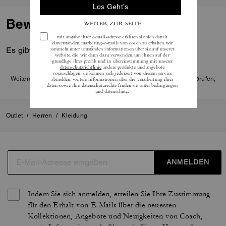
Bewertungen
Es gibt noch keine Reviews.
Weitere Informationen darüber, wie wir unsere Bewertungen überprüfen,
finden Sie
hier
.
Outlet
/
Herren
/
Kleidung
ANMELDEN
Indem Sie sich anmelden, erteilen Sie Ihre Zustimmung
für den Erhalt von E-Mails über die neuesten
Kollektionen, Angebote und Neuigkeiten von Coach,