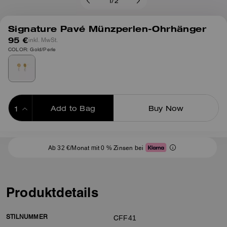
1
/
2
Signature Pavé Münzperlen-Ohrhänger
95 €
inkl. MwSt.
COLOR: Gold/Perle
Add to Bag
Buy Now
ADDING TO BAG
Ab 32 €/Monat mit 0 % Zinsen bei
Produktdetails
STILNUMMER
CFF41