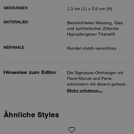
MESSUNGEN
1,3 cm (L) x 0,6 cm (H)
MATERIALIEN
Beschichtetes Messing, Glas
und synthetischer Zirkonia
Hypoallergener Titanstift
MERKMALE
Runder clutch-verschluss
Hinweise zum Editor
Die Signature-Ohrhänger mit
Pavé-Münze und Perle
schimmern mit dezent gefassten
Kristallen und sind mit einem
Mehr erfahren…
einfachen runden
Steckverschluss versehen.
Ähnliche Styles