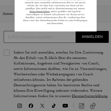
Damen
/
Accessoires und Schmuck
/
Schmuck
/
Ohrringe
ANMELDEN
Indem Sie sich anmelden, erteilen Sie Ihre Zustimmung
für den Erhalt von E-Mails über die neuesten
Kollektionen, Angebote und Neuigkeiten von Coach,
sowie Informationen darüber, wie Sie an Veranstaltungen,
Wettbewerben oder Werbekampagnen von Coach
teilnehmen können. Im Rahmen der geltenden
Datenschutzgesetze haben Sie bestimmte Rechte und
können Ihre Einwilligung jederzeit widerrufen. Weitere
Informationen finden Sie in unserer
Datenschutzerklärung
.