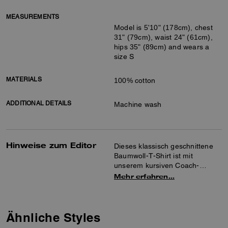
MEASUREMENTS
Model is 5'10" (178cm), chest
31" (79cm), waist 24" (61cm),
hips 35" (89cm) and wears a
size S
MATERIALS
100% cotton
ADDITIONAL DETAILS
Machine wash
Hinweise zum Editor
Dieses klassisch geschnittene
Baumwoll-T-Shirt ist mit
unserem kursiven Coach-
Schriftzug bestickt und ein
Mehr erfahren…
absolutes Must-have für jede
Garderobe. Das Design hat
einen Rundhalsausschnitt mit
einem kontrastierenden
Ähnliche Styles
Abschluss.