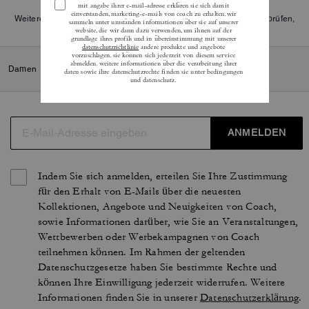
Weitere Informationen darüber, wie wir unsere Bewertungen überprüfen,
finden Sie
hier
.
Damen
/
Kleidung
/
Oberteile und T-Shirts
ANMELDEN
Indem Sie sich anmelden, erteilen Sie Ihre Zustimmung
für den Erhalt von E-Mails über die neuesten
Kollektionen, Angebote und Neuigkeiten von Coach,
sowie Informationen darüber, wie Sie an Veranstaltungen,
Wettbewerben oder Werbekampagnen von Coach
teilnehmen können. Im Rahmen der geltenden
Datenschutzgesetze haben Sie bestimmte Rechte und
können Ihre Einwilligung jederzeit widerrufen. Weitere
Informationen finden Sie in unserer
Datenschutzerklärung
.