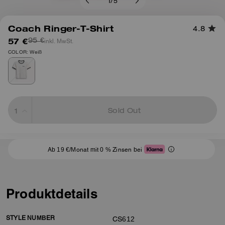
1
/
5
Coach Ringer-T-Shirt
4.8
57 €
inkl. MwSt.
95 €
COLOR: Weiß
Sold Out
Ab 19 €/Monat mit 0 % Zinsen bei
Produktdetails
STYLE NUMBER
CS612