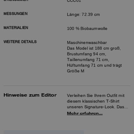
CCC01
MESSUNGEN
Länge: 72.39 cm
MATERIALIEN
100 % Biobaumwolle
WEITERE DETAILS
Maschinenwaschbar
Das Model ist 188 cm groß,
Brustumfang 94 cm,
Taillenumfang 71 cm,
Hüftumfang 71 cm und trägt
Größe M
Hinweise zum Editor
Verleihen Sie Ihrem Outfit mit
diesem klassischen T-Shirt
unseren Signature-Look. Das
leichte Design ist aus
Mehr erfahren…
Biobaumwolle gefertigt, die
ohne den Einsatz von
schädlichen Chemikalien und