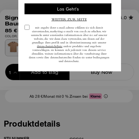
1
/
6
Signature-T-Shirt Aus Bio-
5.0
Baumwolle
85 €
inkl. MwSt.
COLOR: Lohbraun Signature
Add to Bag
Buy Now
ADDING TO BAG
Ab 28 €/Monat mit 0 % Zinsen bei
Produktdetails
STILNUMMER