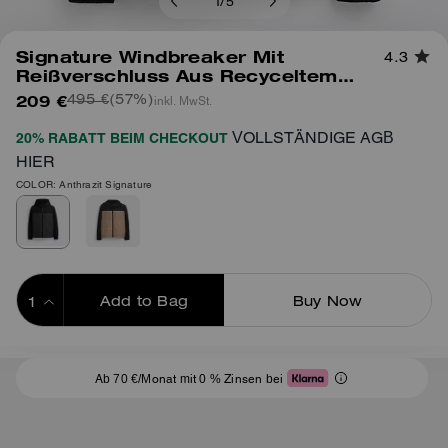
1
/
5
Signature Windbreaker Mit
4.3
Reißverschluss Aus Recyceltem
Polyester
209 €
(57%)
inkl. MwSt.
495 €
VOLLSTÄNDIGE AGB
20% RABATT BEIM CHECKOUT
HIER
COLOR: Anthrazit Signature
Add to Bag
Buy Now
ADDING TO BAG
Ab 70 €/Monat mit 0 % Zinsen bei