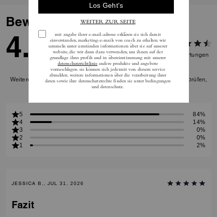
Bewertungen
4.8
51
Bewertungen
Weitere Informationen darüber, wie wir unsere Bewertungen überprüfen,
finden Sie
hier
.
5
84%
4
14%
3
0%
2
0%
1
2%
JESSICA B., JUL 31, 2026
Fazit