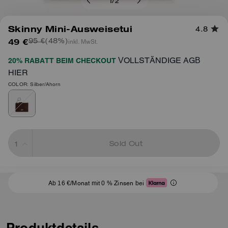
1
/
2
Skinny Mini-Ausweisetui
4.8
49 €
(48%)
inkl. MwSt.
95 €
VOLLSTÄNDIGE AGB
20% RABATT BEIM CHECKOUT
HIER
COLOR: Silber/Ahorn
Sold Out
Ab 16 €/Monat mit 0 % Zinsen bei
Produktdetails