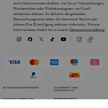
sowie Informationen darüber, wie Sie an Veranstaltungen,
Wettbewerben oder Werbekampagnen von Coach
teilnehmen können. Im Rahmen der geltenden
Datenschutzgesetze haben Sie bestimmte Rechte und
können Ihre Einwilligung jederzeit widerrufen. Weitere
Informationen finden Sie in unserer
Datenschutzerklärung
.
NUTZUNGSBEDINGUNGEN
SICHERHEIT UND
DATENSCHUTZ
MARKENSCHUTZ
COOKIES VERWALTEN
BARRIEREFREIHEIT
KUNDENSERVICE