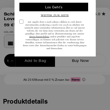
1
/
2
Schlanke ID-Kartenhülle Aus
5.0
Loved Leder
59 €
(37%)
inkl. MwSt.
95 €
COLOR: Schwarz Braun
Add to Bag
Buy Now
ADDING TO BAG
Ab 20 €/Monat mit 0 % Zinsen bei
Produktdetails