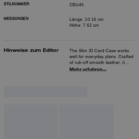
STILNUMMER
CEU45
MESSUNGEN
Länge: 10.16 cm
Höhe: 7.62 cm
Hinweise zum Editor
The Slim ID Card Case works
well for everyday plans. Crafted
of rub-off smooth leather, it
features three credit card slots
Mehr erfahren…
and an ID window for easy
access to essentials.