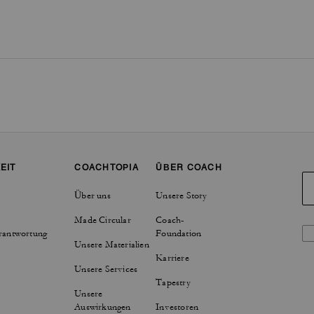
EIT
COACHTOPIA
ÜBER COACH
Über uns
Unsere Story
Made Circular
Coach-
rantwortung
Foundation
Unsere Materialien
Karriere
Unsere Services
Tapestry
Unsere
Auswirkungen
Investoren