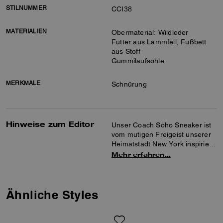
STILNUMMER
CCI38
MATERIALIEN
Obermaterial: Wildleder
Futter aus Lammfell, Fußbett
aus Stoff
Gummilaufsohle
MERKMALE
Schnürung
Hinweise zum Editor
Unser Coach Soho Sneaker ist
vom mutigen Freigeist unserer
Heimatstadt New York inspiriert
und wurde entwickelt, um mit
Mehr erfahren…
dem Leben unterwegs Schritt zu
halten. Das komfortable
Wildledermodell besitzt eine
wuchtige Plateausohle und ein
Ähnliche Styles
kuscheliges Lammfellfutter. Es
wird durch eine gerillte
Gummilaufsohle abgerundet,