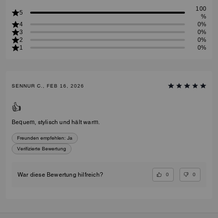
100
5
%
4
0%
3
0%
2
0%
1
0%
SENNUR C., FEB 16, 2026
👍
Bequem, stylisch und hält warm.
Freunden empfehlen:
Ja
Verifizierte Bewertung
0
0
War diese Bewertung hilfreich?