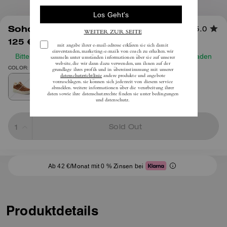
1
/
5
Soho Sneaker Mit Plateausohle
5.0
125 €
inkl. MwSt.
195 €
Bitte prüfen Sie vor Ihrer Bestellung unseren Größenleitfaden
COLOR: Kreide/Sable
Sold Out
Ab 42 €/Monat mit 0 % Zinsen bei
Produktdetails