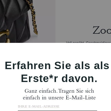
Zo
Voll genäht. Geschmeidiges
zeitintensiven Nähtechnik unte
gesteppten Effekt