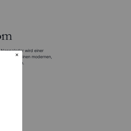
om
 Nappaleder wird einer
rzogen, um einen modernen,
 zu erzielen.