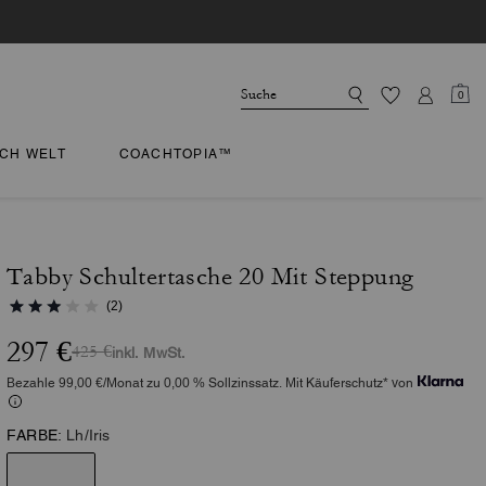
0
CH WELT
COACHTOPIA™
Tabby Schultertasche 20 Mit Steppung
(2)
297 €
425 €
inkl. MwSt.
Bezahle 99,00 €/Monat zu 0,00 % Sollzinssatz. Mit Käuferschutz* von
FARBE:
Lh/Iris