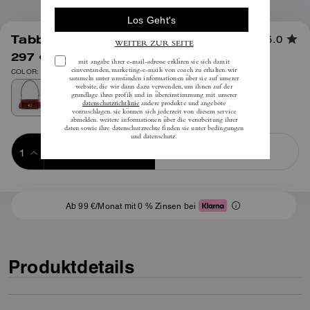
1
/
10
Tabby Schultertasche 20
5.0
297 €
inkl. MwSt.
425 €
COLOR: Messing/Dunkel neutral
Add to Bag
Buy Now
ADDING TO BAG
Ab 99 €/Monat mit 0 % Zinsen bei
Produktdetails