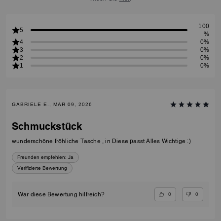
100
5
%
4
0%
3
0%
2
0%
1
0%
GABRIELE E., MAR 09, 2026
Schmuckstück
wunderschöne fröhliche Tasche , in Diese passt Alles Wichtige :)
Freunden empfehlen:
Ja
Verifizierte Bewertung
0
0
War diese Bewertung hilfreich?