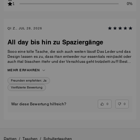
1
0%
QI Z., JUL 28, 2026
All day bis hin zu Spaziergänge
Sooo eine tolle Tasche, die sich auch weiten lässt! Das Leder und das
Design lassen es zu, dass man entweder nur essentials reinpackt oder
auch mal bisschen mehr und der Verschluss geht trotzdem zu!!! Bestes
upgrade von der pebbled Version! Die Farbe ist auch schön kräftig! Ich
MEHR ERFAHREN
bin soooo happy!! ❤️❤️❤️
Freunden empfehlen:
Ja
Verifizierte Bewertung
0
0
War diese Bewertung hilfreich?
Damen
/
Taschen
/
Schultertaschen