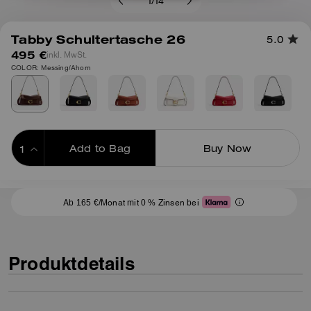
1
/
14
Tabby Schultertasche 26
5.0
495 €
inkl. MwSt.
COLOR: Messing/Ahorn
Add to Bag
Buy Now
ADDING TO BAG
Ab 165 €/Monat mit 0 % Zinsen bei
Produktdetails