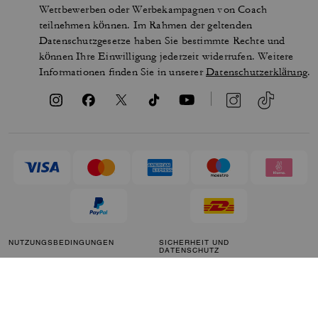
Wettbewerben oder Werbekampagnen von Coach
teilnehmen können. Im Rahmen der geltenden
Datenschutzgesetze haben Sie bestimmte Rechte und
können Ihre Einwilligung jederzeit widerrufen. Weitere
Informationen finden Sie in unserer
Datenschutzerklärung
.
NUTZUNGSBEDINGUNGEN
SICHERHEIT UND
DATENSCHUTZ
MARKENSCHUTZ
COOKIES VERWALTEN
BARRIEREFREIHEIT
KUNDENSERVICE