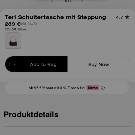
1
/
11
Teri Schultertasche mit Steppung
4.7
289 €
inkl. MwSt.
COLOR: Silber
Add to Bag
Buy Now
ADDING TO BAG
Ab 96 €/Monat mit 0 % Zinsen bei
Produktdetails