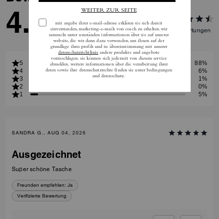
4.7
82
Bewertungen
5
88%
4
6%
3
1%
2
0%
1
5%
SANDRA G., AUG 04, 2026
Ausgezeichnet
Super schöne Tasche
Freunden empfehlen:
Ja
Verifizierte Bewertung