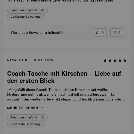
Tolle Tasche, erfüllt meine Erwsrtungen Hochwertig verarbeitet
Freunden empfehlen:
Ja
Verifizierte Bewertung
0
0
War diese Bewertung hilfreich?
NATALJIA P., JUL 09, 2026
Coach-Tasche mit Kirschen – Liebe auf
den ersten Blick
„Mir gefällt diese Coach-Tasche mit den Kirschen auf weißem
Hintergrund sehr gut, weil sie frisch, stilvoll und außergewöhnlich
aussieht. Die weiße Farbe wirkt elegant und leicht, während die roten
Kirschen der Tasche einen verspielten, originellen und
MEHR ERFAHREN
unvergesslichen Charakter verleihen. Sie fällt sofort ins Auge und hebt
sich deutlich von der Masse ab. Genau so eine Tasche habe ich als
Freunden empfehlen:
Ja
Geburtstagsgeschenk für meine 23-jährige Tochter gesucht. Sie wollte
etwas Modisches, Originelles und Besonderes – etwas mit dem
Verifizierte Bewertung
gewissen Etwas, das nicht jeder hat. Diese Tasche passt perfekt zu
ihrem Stil und wird für sie ein ganz besonderes und unvergessliches