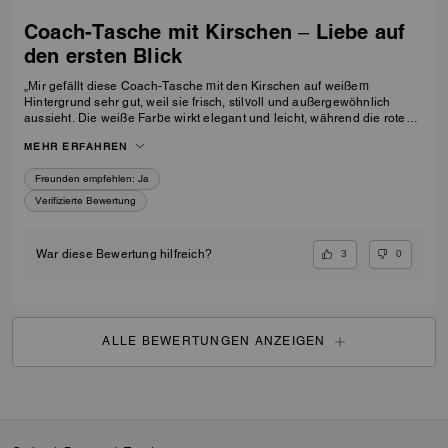
Coach-Tasche mit Kirschen – Liebe auf
den ersten Blick
„Mir gefällt diese Coach-Tasche mit den Kirschen auf weißem
Hintergrund sehr gut, weil sie frisch, stilvoll und außergewöhnlich
aussieht. Die weiße Farbe wirkt elegant und leicht, während die roten
Kirschen der Tasche einen verspielten, originellen und
MEHR ERFAHREN
unvergesslichen Charakter verleihen. Sie fällt sofort ins Auge und hebt
sich deutlich von der Masse ab. Genau so eine Tasche habe ich als
Freunden empfehlen:
Ja
Geburtstagsgeschenk für meine 23-jährige Tochter gesucht. Sie wollte
etwas Modisches, Originelles und Besonderes – etwas mit dem
Verifizierte Bewertung
gewissen Etwas, das nicht jeder hat. Diese Tasche passt perfekt zu
ihrem Stil und wird für sie ein ganz besonderes und unvergessliches
Geschenk sein.“
3
0
War diese Bewertung hilfreich?
ALLE BEWERTUNGEN ANZEIGEN