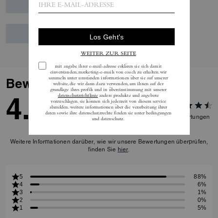
Bewertungen
4.7
82
Bewertungen
Weitere Informationen darüber, wie wir unsere Bewertungen überprüfen,
finden Sie
hier
.
5
88%
4
6%
3
1%
2
0%
1
5%