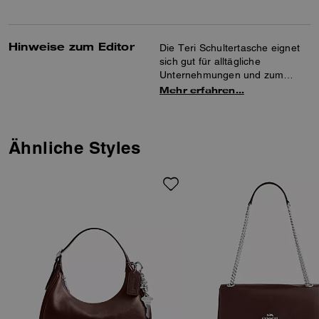
Hinweise zum Editor
Die Teri Schultertasche eignet
sich gut für alltägliche
Unternehmungen und zum
Ausgehen am Abend. Diese
Mehr erfahren…
gesteppte Tasche aus
glasiertem Leder verfügt über
ein Multifunktionsfach innen für
die einfache Organisation Ihrer
Ähnliche Styles
Dinge. Dank der abnehmbaren
Griffe kann die Tasche vielseitig
über der Schulter oder als
Umhängetasche getragen
werden.