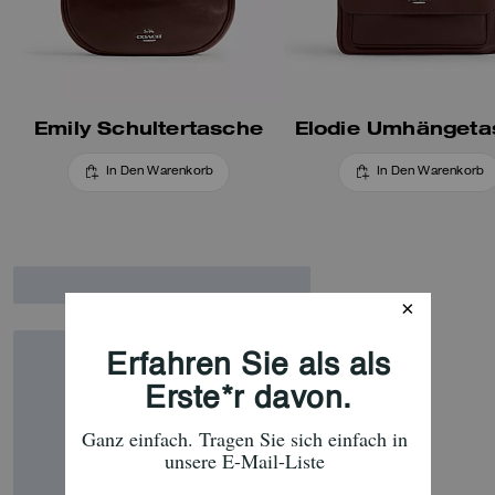
Emily Schultertasche
Elodie Umhängeta
In Den Warenkorb
In Den Warenkorb