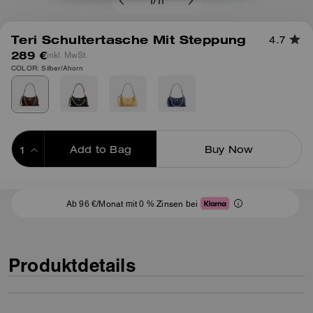
1
/
11
Teri Schultertasche Mit Steppung
4.7
289 €
inkl. MwSt.
COLOR: Silber/Ahorn
Add to Bag
Buy Now
ADDING TO BAG
Ab 96 €/Monat mit 0 % Zinsen bei
Produktdetails