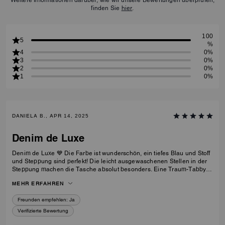
Weitere Informationen darüber, wie wir unsere Bewertungen überprüfen,
finden Sie
hier
.
100
5
%
4
0%
3
0%
2
0%
1
0%
DANIELA B., APR 14, 2025
Denim de Luxe
Denim de Luxe 💙 Die Farbe ist wunderschön, ein tiefes Blau und Stoff
und Steppung sind perfekt! Die leicht ausgewaschenen Stellen in der
Steppung machen die Tasche absolut besonders. Eine Traum-Tabby in
Blau 💙
MEHR ERFAHREN
Freunden empfehlen:
Ja
Verifizierte Bewertung