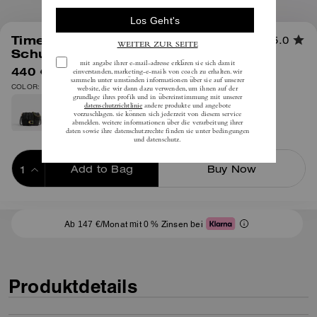
1
/
13
Times Square Tabby
5.0
Schultertasche mit Steppung
440 €
inkl. MwSt.
550 €
COLOR: Messing/Kreide
Add to Bag
Buy Now
ADDING TO BAG
Ab 147 €/Monat mit 0 % Zinsen bei
Produktdetails