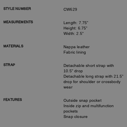
STYLE NUMBER
CW629
MEASUREMENTS
Length: 7.75"
Height: 6.75"
Width: 2.5"
MATERIALS
Nappa leather
Fabric lining
STRAP
Detachable short strap with
10.5" drop
Detachable long strap with 21.5"
drop for shoulder or crossbody
wear
FEATURES
Outside snap pocket
Inside zip and multifunction
pockets
Snap closure