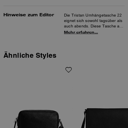
Hinweise zum Editor
Die Tristan Umhängetasche 22
eignet sich sowohl tagsüber als
auch abends. Diese Tasche aus
edlem, strukturiertem Leder
Mehr erfahren…
verfügt über eine Innentasche
mit Druckknopf sowie
Außenfächer mit Reißverschluss
und Magnetverschluss für eine
Ähnliche Styles
praktische Organisation Ihrer
Dinge. Der verstellbare
Schulterriemen ermöglicht
bequeme Trageoptionen.