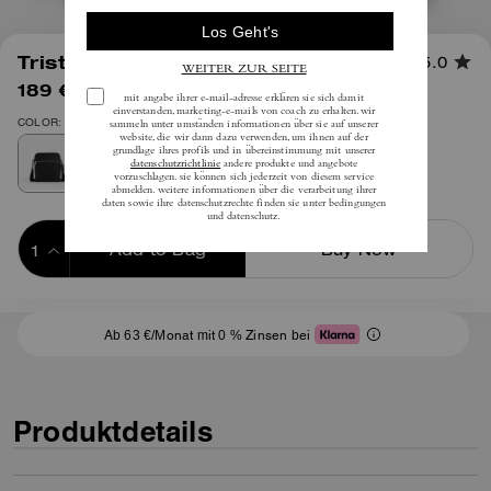
1
/
5
Tristan Crossbody Bag 22
5.0
189 €
(35%)
inkl. MwSt.
295 €
COLOR: Silber/Schwarz
Add to Bag
Buy Now
ADDING TO BAG
Ab 63 €/Monat mit 0 % Zinsen bei
Produktdetails