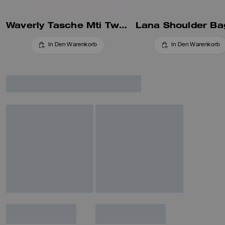
Klappe vorne und seitliche
Kisslock-Taschen, inspiriert von
Waverly Tasche Mti Twin-Turnlock
Lana Shoulder Ba
Vintage-Münztaschen.
Manchmal sind manche Designs
einfach zu gut, um im Archiv zu
In Den Warenkorb
In Den Warenkorb
bleiben.