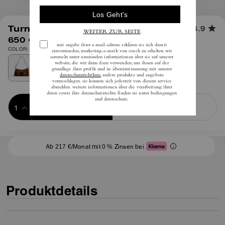
1
/
9
Turnlock Haversack-Tasche
4.9
650 €
inkl. MwSt.
COLOR: Messing/Warmes Braun
Add to Bag
Buy Now
ADDING TO BAG
Ab 217 €/Monat mit 0 % Zinsen bei
Produktdetails