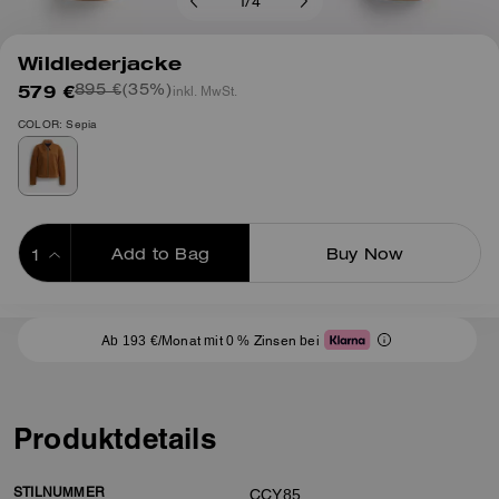
1
/
4
Wildlederjacke
579 €
(35%)
inkl. MwSt.
895 €
COLOR: Sepia
Add to Bag
Buy Now
ADDING TO BAG
Ab 193 €/Monat mit 0 % Zinsen bei
Produktdetails
STILNUMMER
CCY85