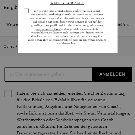
Es gibt noch keine Reviews.
Weitere Informationen darüber, wie wir unsere Bewertungen überprüfen,
finden Sie
hier
.
Outlet
/
Damen
/
Kleidung
ANMELDEN
Indem Sie sich anmelden, erteilen Sie Ihre Zustimmung
für den Erhalt von E-Mails über die neuesten
Kollektionen, Angebote und Neuigkeiten von Coach,
sowie Informationen darüber, wie Sie an Veranstaltungen,
Wettbewerben oder Werbekampagnen von Coach
teilnehmen können. Im Rahmen der geltenden
Datenschutzgesetze haben Sie bestimmte Rechte und