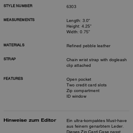
STYLE NUMBER
6303
MEASUREMENTS
Length: 3.0"
Height: 4.25"
Width: 0.75"
MATERIALS
Refined pebble leather
STRAP
Chain wrist strap with dogleash
clip attached
FEATURES
Open pocket
Two credit card slots
Zip compartment
ID window
Hinweise zum Editor
Ein ultra-kompaktes Must-have
aus feinem genarbtem Leder.
Dieses Zip Card Case passt