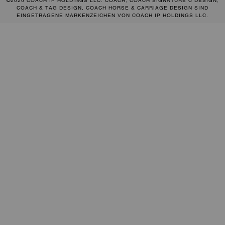
©2026 COACH IP HOLDINGS LLC. COACH, COACH SIGNATURE C DESIGN,
COACH & TAG DESIGN, COACH HORSE & CARRIAGE DESIGN SIND
EINGETRAGENE MARKENZEICHEN VON COACH IP HOLDINGS LLC.