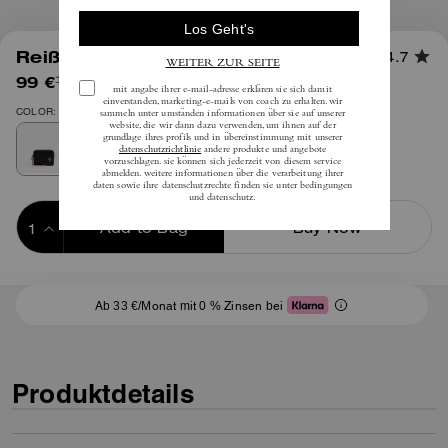
1
/
3
Reißverschluss-Kartenetui
4.7
99 €
(20%)
inkl. MwSt.
125 €
COLOR: Gold/Schwarz
Add to Bag
Buy Now
ADDING TO BAG
Ab 33 €/Monat mit 0 % Zinsen bei
Produktdetails