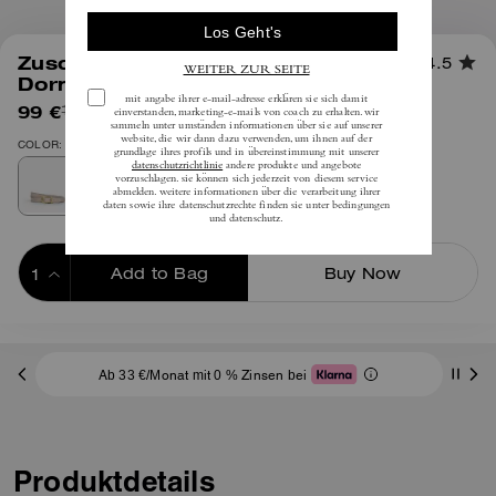
1
/
2
Zuschneidbarer Wendegürtel mit
4.5
Dornschließe, 25 mm
99 €
(34%)
inkl. MwSt.
150 €
COLOR: Gold/Sand/Kreide
Add to Bag
Buy Now
ADDING TO BAG
Ab 33 €/Monat mit 0 % Zinsen bei
Produktdetails