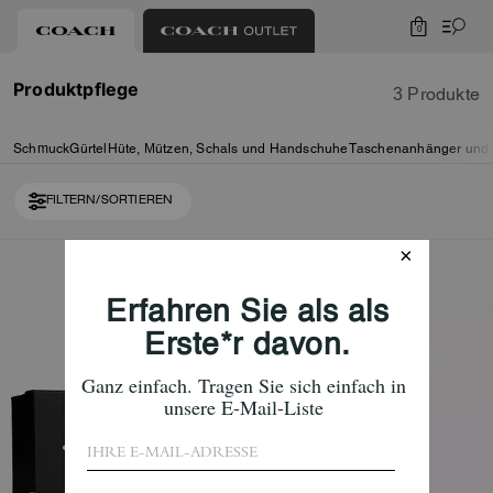
0
Produktpflege
3 Produkte
Schmuck
Gürtel
Hüte, Mützen, Schals und Handschuhe
Taschenanhänger und 
FILTERN/SORTIEREN