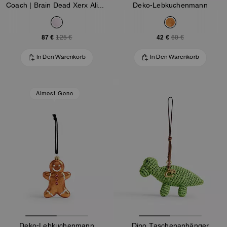
Coach | Brain Dead Xerx Alien Bag Charm
Deko-Lebkuchenmann
87 €
42 €
125 €
60 €
In Den Warenkorb
In Den Warenkorb
Almost Gone
Deko-Lebkuchenmann
Dino Taschenanhänger