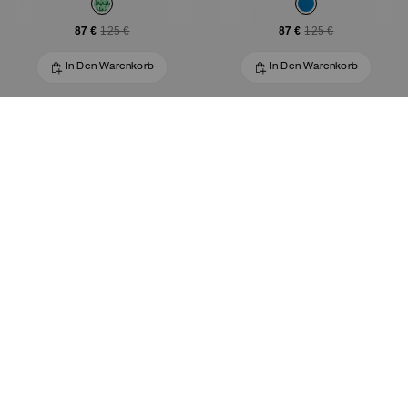
87 €
87 €
125 €
125 €
In Den Warenkorb
In Den Warenkorb
Almost Gone
Herz-Taschenanhänger
Kettenriemen Mit Anhänger