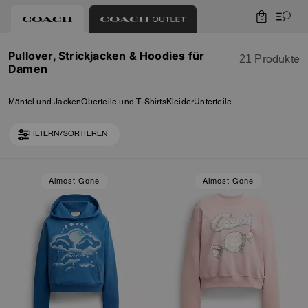
0
Pullover, Strickjacken & Hoodies für
21 Produkte
Damen
Mäntel und Jacken
Oberteile und T-Shirts
Kleider
Unterteile
FILTERN/SORTIEREN
Loaded 1 more products, showing 31 items.
Almost Gone
Almost Gone