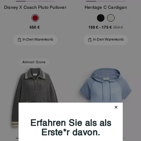
Disney X Coach Pluto Pullover
Heritage C Cardigan
550 €
159 €
-
175 €
350 €
In Den Warenkorb
In Den Warenkorb
Almost Gone