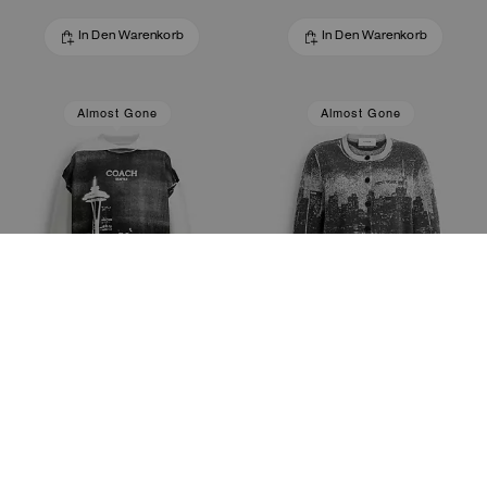
In Den Warenkorb
In Den Warenkorb
Almost Gone
Almost Gone
Postcard Sweatshirt mit Rundhalsausschnitt
Postkarten-Cardigan
195 €
162 €
325 €
325 €