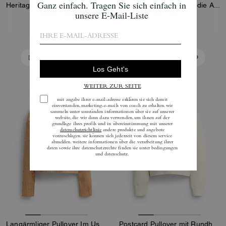
Heritage C Strick-Poloshirt mit Viertel-Reißverschluss
Kurzarm-Shrunken-Hoodie Aus Bio-Baumwolle
350 €
195 €
In Den Warenkorb
In Den Warenkorb
Almost Gone
Almost Gone
Langärmliger Pullover Im Used-Look Mit V-Ausschnitt
Postcard Pullover mit Rundhalsausschnitt