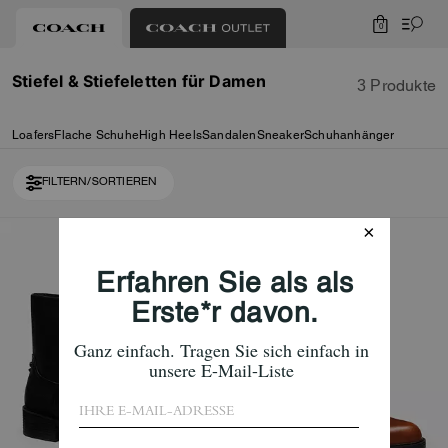
0
Stiefel & Stiefeletten für Damen
3 Produkte
Loafers
Flache Schuhe
High Heels
Sandalen
Sneaker
Schuhanhänger
FILTERN/SORTIEREN