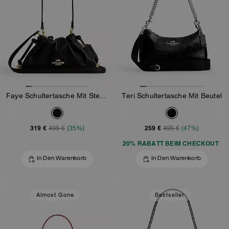
Faye Schultertasche Mit Steppung
Teri Schultertasche Mit Beutel
319 €
259 €
495 €
(35%)
495 €
(47%)
20% RABATT BEIM CHECKOUT
In Den Warenkorb
In Den Warenkorb
Almost Gone
Bestseller