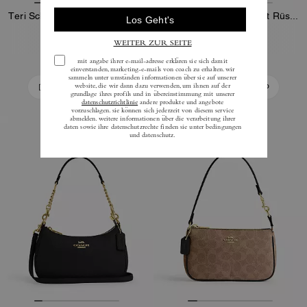
Teri Schultertasche aus Signature-Canvas
Faye Schultertasche mit Rüschen
289 €
319 €
495 €
(35%)
In Den Warenkorb
In Den Warenkorb
Bestseller