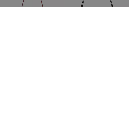
Teri Schultertasche Aus Signature-Satin
Caitlin Schultertasche Aus Signature-Canvas
309 €
229 €
355 €
(35%)
In Den Warenkorb
In Den Warenkorb
Bestseller