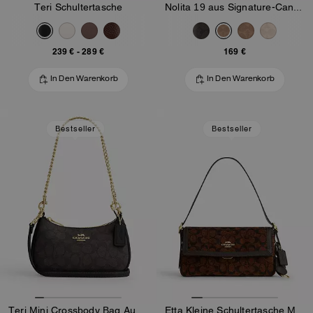
Teri Schultertasche
Nolita 19 aus Signature-Canvas
239 €
-
289 €
169 €
In Den Warenkorb
In Den Warenkorb
Bestseller
Bestseller
Teri Mini Crossbody Bag Aus Signature-Canvas
Etta Kleine Schultertasche Mit Überschlag Aus Signature-Chenille