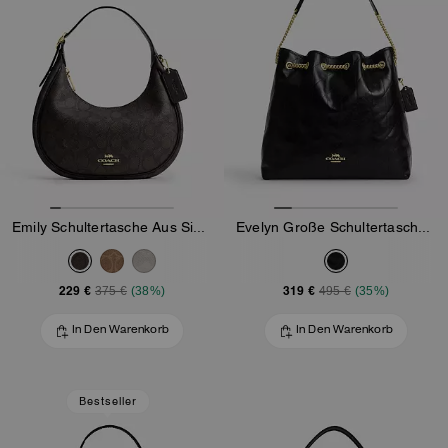
Emily Schultertasche Aus Signature-Canvas
Evelyn Große Schultertasche Mit Steppung
229 €
319 €
375 €
(38%)
495 €
(35%)
In Den Warenkorb
In Den Warenkorb
Bestseller