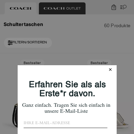
0
Schultertaschen
60 Produkte
FILTERN/SORTIEREN
Loaded 10 more products, showing 30 items.
Bestseller
Bestseller