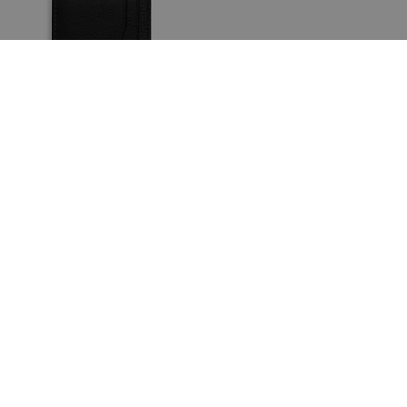
Kartenetui Mit Geldclip
Großes Reiseset
59 €
129 €
125 €
(52%)
295 €
(56%)
In Den Warenkorb
In Den Warenkorb