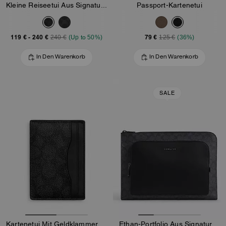
Kleine Reiseetui Aus Signature-Canvas
Passport-Kartenetui
119 €
-
240 €
79 €
240 €
(Up to 50%)
125 €
(36%)
In Den Warenkorb
In Den Warenkorb
SALE
Kartenetui Mit Geldklammer Aus Signature-Canvas
Ethan-Portfolio Aus Signature-Canvas