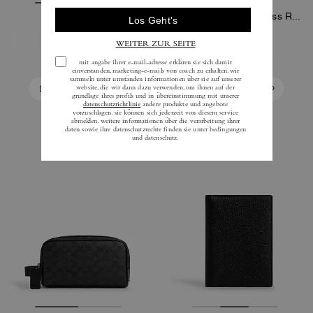
Pouch
Doppelter Reißverschluss Reiseorganizer
129 €
99 €
195 €
(33%)
425 €
(76%)
In Den Warenkorb
In Den Warenkorb