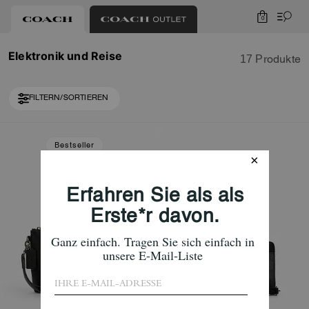
0
Elektronik und Reise
17 Produkte
FILTERN/SORTIEREN
Loaded 7 more products, showing 17 items.
Bestseller