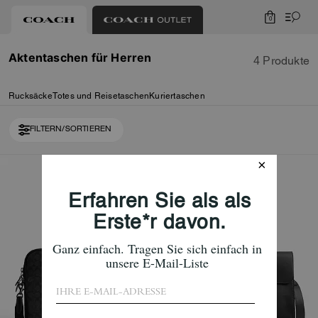
0
Aktentaschen für Herren
4 Produkte
Rucksäcke
Totes und Reisetaschen
Kuriertaschen
FILTERN/SORTIEREN