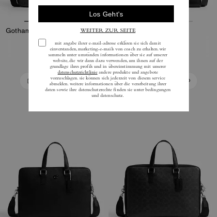
Gotham schmale Aktentasche aus Signature-Canvas
Flatiron Portfolio
255 €
650 €
425 €
In Den Warenkorb
In Den Warenkorb