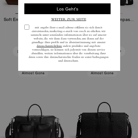
Soft Empire Carryall Bag 48 Aus Loved Leather
Coach | Brain Dead Compass Tasche 25 Mit Darby Dino Und Anhänger
850 €
295 €
425 €
In Den Warenkorb
In Den Warenkorb
Almost Gone
Almost Gone