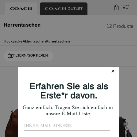
0
Herrentaschen
12 Produkte
Rucksäcke
Aktentaschen
Kuriertaschen
FILTERN/SORTIEREN
Loaded 2 more products, showing 12 items.