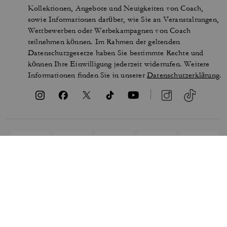
Kollektionen, Angebote und Neuigkeiten von Coach,
sowie Informationen darüber, wie Sie an Veranstaltungen,
Wettbewerben oder Werbekampagnen von Coach
teilnehmen können. Im Rahmen der geltenden
Datenschutzgesetze haben Sie bestimmte Rechte und
können Ihre Einwilligung jederzeit widerrufen. Weitere
Informationen finden Sie in unserer
Datenschutzerklärung
.
NUTZUNGSBEDINGUNGEN
SICHERHEIT UND
DATENSCHUTZ
MARKENSCHUTZ
COOKIES VERWALTEN