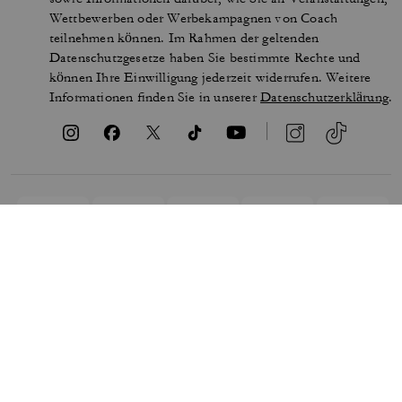
Wettbewerben oder Werbekampagnen von Coach
teilnehmen können. Im Rahmen der geltenden
Datenschutzgesetze haben Sie bestimmte Rechte und
können Ihre Einwilligung jederzeit widerrufen. Weitere
Informationen finden Sie in unserer
Datenschutzerklärung
.
NUTZUNGSBEDINGUNGEN
SICHERHEIT UND
DATENSCHUTZ
MARKENSCHUTZ
COOKIES VERWALTEN
BARRIEREFREIHEIT
KUNDENSERVICE