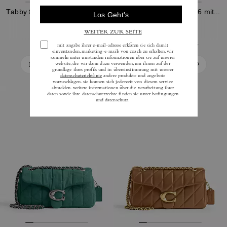
Tabby Schultertasche 20 mit Steppung
Tabby Schultertasche 26 mit Steppung
332 €
357 €
-
416 €
475 €
595 €
In Den Warenkorb
In Den Warenkorb