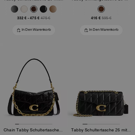
332 €
-
475 €
416 €
475 €
595 €
In Den Warenkorb
In Den Warenkorb
Chain Tabby Schultertasche Mit Steppung
Tabby Schultertasche 26 mit bauschiger Steppung