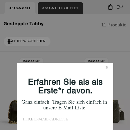
0
Gesteppte Tabby
11 Produkte
FILTERN/SORTIEREN
Loaded 1 more products, showing 11 items.
Bestseller
Bestseller